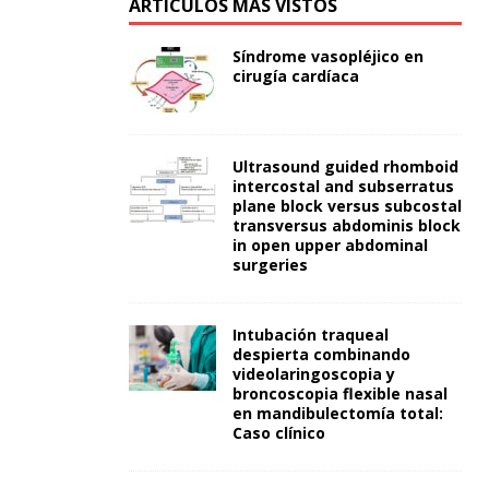
ARTÍCULOS MÁS VISTOS
Síndrome vasopléjico en
cirugía cardíaca
Ultrasound guided rhomboid
intercostal and subserratus
plane block versus subcostal
transversus abdominis block
in open upper abdominal
surgeries
Intubación traqueal
despierta combinando
videolaringoscopia y
broncoscopia flexible nasal
en mandibulectomía total:
Caso clínico