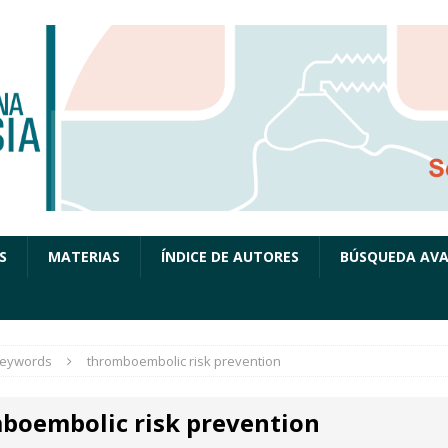
S
MATERIAS
ÍNDICE DE AUTORES
BÚSQUEDA AV
eywords
thromboembolic risk prevention
boembolic risk prevention