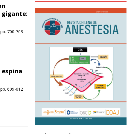
en
 gigante:
 pp. 700-703
a espina
 pp. 609-612