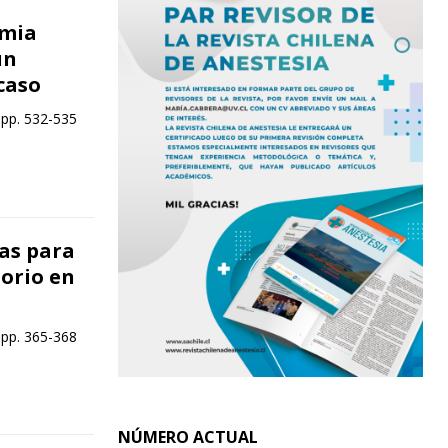
rmia
un
caso
 pp. 532-535
vas para
torio en
 pp. 365-368
NÚMERO ACTUAL