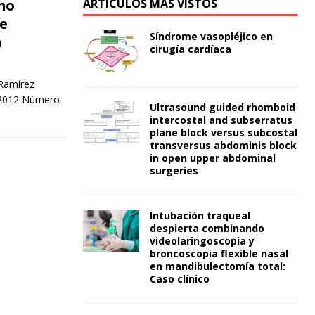
mo
ARTÍCULOS MÁS VISTOS
e
Síndrome vasopléjico en
n
cirugía cardíaca
 Ramírez
 2012 Número
Ultrasound guided rhomboid
intercostal and subserratus
plane block versus subcostal
transversus abdominis block
in open upper abdominal
surgeries
Intubación traqueal
despierta combinando
videolaringoscopia y
broncoscopia flexible nasal
en mandibulectomía total:
Caso clínico