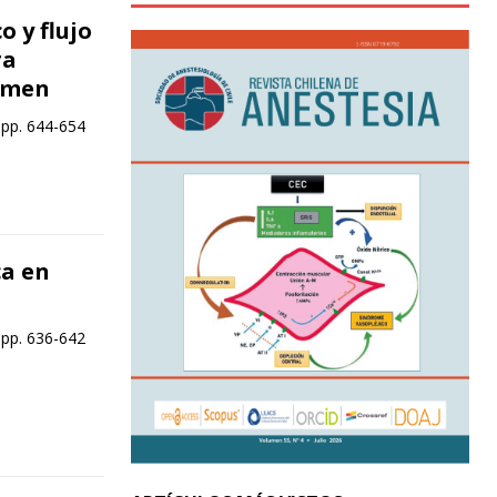
 y flujo
ra
lumen
 pp. 644-654
a en
 pp. 636-642