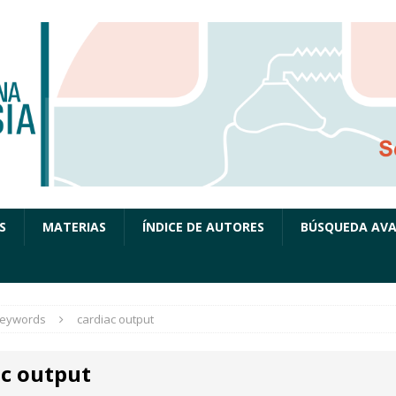
S
MATERIAS
ÍNDICE DE AUTORES
BÚSQUEDA AV
eywords
cardiac output
ac output