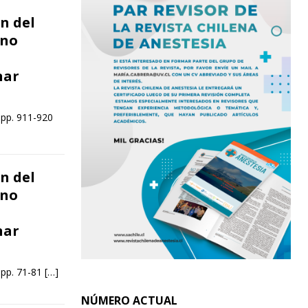
n del
 no
nar
 pp. 911-920
n del
 no
nar
 pp. 71-81
[…]
NÚMERO ACTUAL