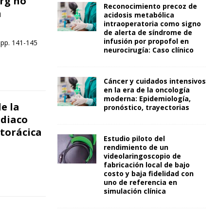
rg no
Reconocimiento precoz de
n
acidosis metabólica
intraoperatoria como signo
de alerta de síndrome de
infusión por propofol en
 pp. 141-145
neurocirugía: Caso clínico
Cáncer y cuidados intensivos
en la era de la oncología
moderna: Epidemiología,
de la
pronóstico, trayectorias
rdiaco
torácica
Estudio piloto del
rendimiento de un
videolaringoscopio de
fabricación local de bajo
costo y baja fidelidad con
uno de referencia en
simulación clínica