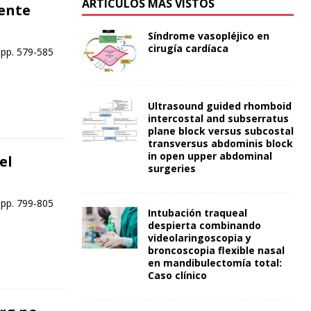
ARTÍCULOS MÁS VISTOS
iente
Síndrome vasopléjico en
cirugía cardíaca
 pp. 579-585
Ultrasound guided rhomboid
intercostal and subserratus
plane block versus subcostal
transversus abdominis block
in open upper abdominal
el
surgeries
 pp. 799-805
Intubación traqueal
despierta combinando
videolaringoscopia y
broncoscopia flexible nasal
en mandibulectomía total:
Caso clínico