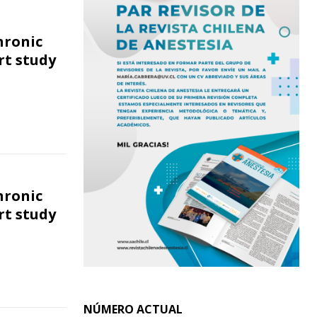
hronic
rt study
hronic
rt study
NÚMERO ACTUAL