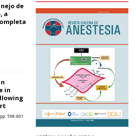
anejo de
, a
completa
an
e in
llowing
rt
 pp. 598-601